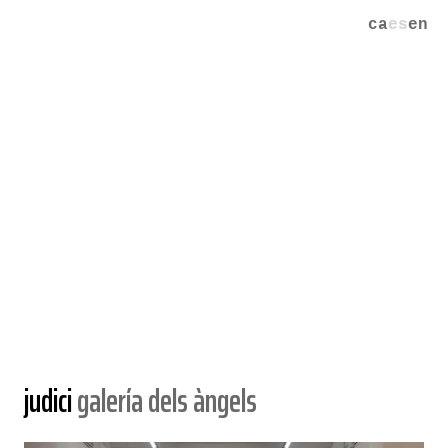
ca
es
en
judici
galería dels àngels