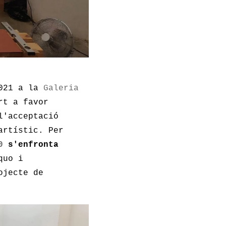
021 a la
Galeria
rt a favor
l'acceptació
artístic. Per
0
s'enfronta
quo i
ojecte de