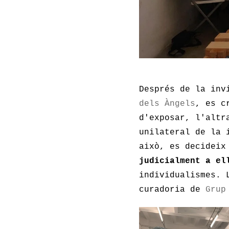
Després de la inv
dels Àngels
, es c
d'exposar, l'altr
unilateral de la 
això, es decideix
judicialment a el
individualismes. 
curadoria de
Grup