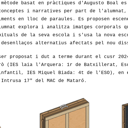
 mètode basat en pràctiques d'Augusto Boal es
conceptes i narratives per part de l'alumnat
ments en lloc de paraules. Es proposen escen
lumnat explora i analitza imatges corporals q
bituals de la seva escola i s'usa la nova esc
 desenllaços alternatius afectats pel nou dis
ser proposat i dut a terme durant el cusr 202
rò (IES laia l'Arquera: 1r de Batxillerat, Es
infantil, IES Miquel Biada: 4t de l'ESO), en 
 Intrusa 17" del MAC de Mataró.