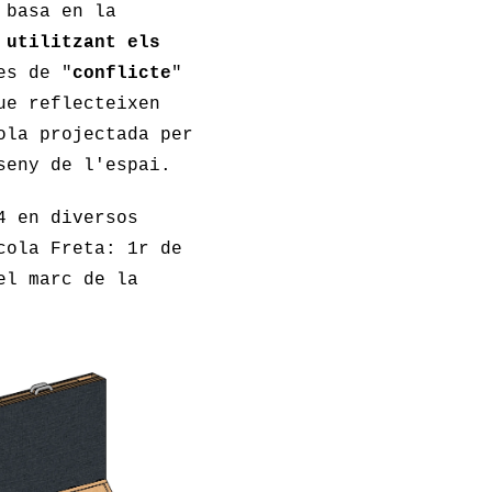
 basa en la
,
utilitzant els
es de "
conflicte
"
ue reflecteixen
ola projectada per
seny de l'espai.
4 en diversos
cola Freta: 1r de
el marc de la