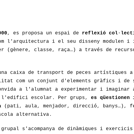
000
, es proposa un espai de
reflexió col·lect
m l'arquitectura i el seu disseny modulen i 
er (gènere, classe, raça…) a través de recurs
una caixa de transport de peces artístiques a
litat com un conjunt d'elements gràfics i de 
onvida a l'alumnat a experimentar i imaginar 
 l'edifici escolar. Per grups,
es qüestionen 
a
(pati, aula, menjador, direcció, banys…), f
scola alternativa.
 grupal s'acompanya de dinàmiques i exercici